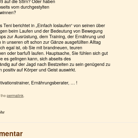
 auf die Stirn? Oder haben
seits vom durchgestylten
ewinnen?
s Teni berichtet in „Einfach loslaufen“ von seinen über
ngen beim Laufen und der Bedeutung von Bewegung
Tipps zur Ausrüstung, dem Training, der Ernährung und
n in unseren oft schon zur Gänze ausgefüllten Alltag
tlich egal ist, ob Sie mit brandneuen, teuren
 oder barfuß laufen. Hauptsache, Sie fühlen sich gut
wie es gelingen kann, sich abseits des
ndig auf der Jagd nach Bestzeiten zu sein genügend zu
 positiv auf Körper und Geist auswirkt.
ivationstrainer, Ernährungsberater, … !
 the
permalink
.
ehr
mmentar