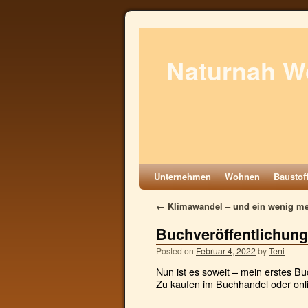
Naturnah W
Unternehmen
Wohnen
Baustof
←
Klimawandel – und ein wenig m
Buchveröffentlichung
Posted on
Februar 4, 2022
by
Teni
Nun ist es soweit – mein erstes Bu
Zu kaufen im Buchhandel oder onl