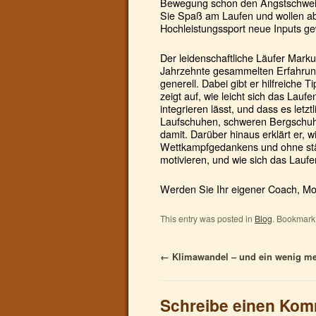
Bewegung schon den Angstschweiß
Sie Spaß am Laufen und wollen ab
Hochleistungssport neue Inputs g
Der leidenschaftliche Läufer Marku
Jahrzehnte gesammelten Erfahru
generell. Dabei gibt er hilfreiche 
zeigt auf, wie leicht sich das Laufe
integrieren lässt, und dass es letz
Laufschuhen, schweren Bergschuhen
damit. Darüber hinaus erklärt er, 
Wettkampfgedankens und ohne stä
motivieren, und wie sich das Laufen
Werden Sie Ihr eigener Coach, Mot
This entry was posted in
Blog
. Bookmark
←
Klimawandel – und ein wenig m
Schreibe einen Ko