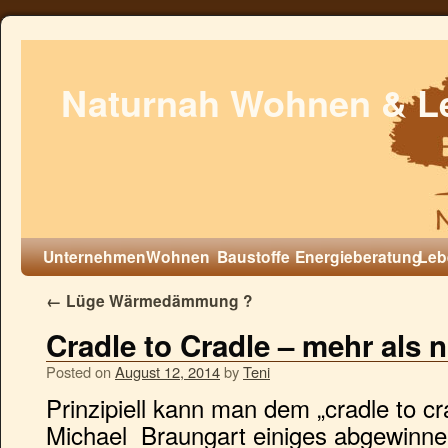
Naturnah Wohnen & L
Unternehmen
Wohnen
Baustoffe
Energieberatung
Leb
←
Lüge Wärmedämmung ?
Cradle to Cradle – mehr als n
Posted on
August 12, 2014
by
Teni
Prinzipiell kann man dem „cradle to cr
Michael Braungart einiges abgewinnen